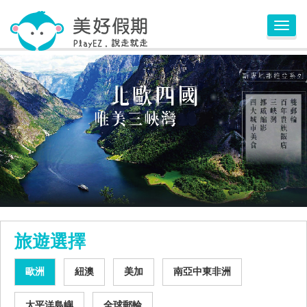
Toggl
navig
旅遊選擇
歐洲
紐澳
美加
南亞中東非洲
太平洋島嶼
全球郵輪