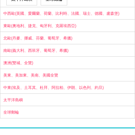
中西歐(英國、愛爾蘭、荷蘭、比利時、法國、瑞士、德國、盧森堡)
東歐(奧地利、捷克、匈牙利、克羅埃西亞)
北歐(丹麥、挪威、芬蘭、葡萄牙、希臘)
南歐(義大利、西班牙、葡萄牙、希臘)
澳洲(雙城、全覽)
美東、美加東、美南、美國全覽
中東(埃及、土耳其、杜拜、阿拉柏、伊朗、以色列、約旦)
太平洋島嶼
全球郵輪