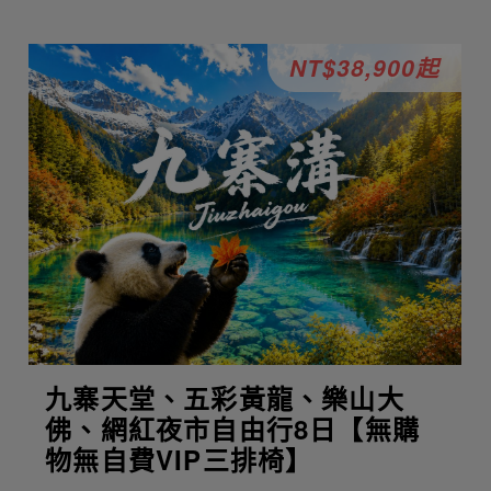
NT$38,900起
九寨天堂、五彩黃龍、樂山大
佛、網紅夜市自由行8日【無購
物無自費VIP三排椅】