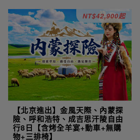
NT$42,900起
【北京進出】金風天際、內蒙探
險、呼和浩特、成吉思汗陵自由
行8日【含烤全羊宴+動車+無購
物+三排椅】