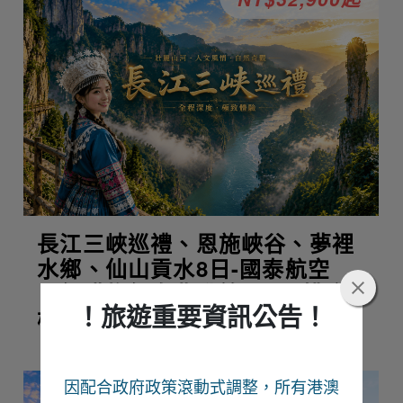
長江三峽巡禮、恩施峽谷、夢裡
水鄉、仙山貢水8日-國泰航空
【無購物無自費升等VIP三排座
！旅遊重要資訊公告！
椅】
因配合政府政策滾動式調整，所有港澳
NT$18,800起