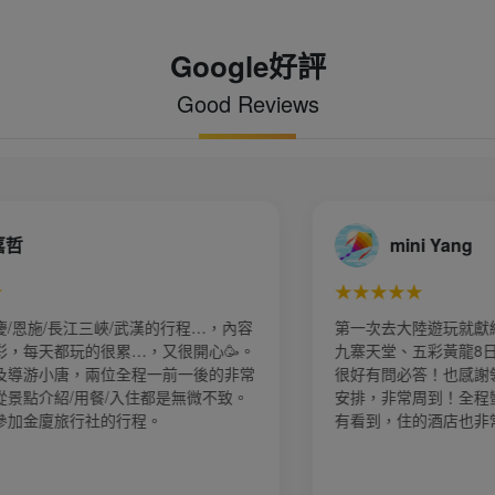
Google好評
Good Reviews
宣喬（joann）
★★★★★
好假期，這次參加的是
這次參加3/8的花韻長江三峽的行程，真
程。業務小譚服務的
實，體驗了古代詩詞上的文人雅緻想像
惠玲、導遊阿佳全程的
景下的點滴，當地導遊「小唐」的解說
鬆的，景點幾乎全部都
透徹，許多的註明與舉例穿梭在古今時
級舒服！
常細膩 這次的團員大部分是長輩，非常
長輩們的精神，除了樂觀、積極、好相
架子，更要感謝的是台灣今夏旅行社的
琪」，從出發前集合開始的殷殷叮嚀到