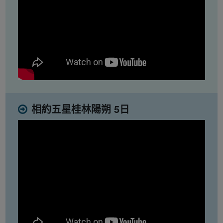
相約五星桂林陽朔 5日