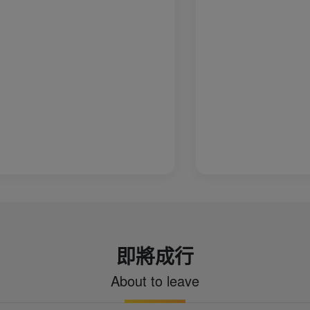
的守護，每一晚每個飯店、每個房間一
房關心，每一餐的關心所有環節的注意
注一群長輩的起居，連我們這些不需要
沒忽略，真的足感心ㄟ，琪姐 謝謝您！
程中您的貼心守護讓我們在8天的旅程中
心，感謝您 希望在未來旅程中有機會再
即將成行
About to leave