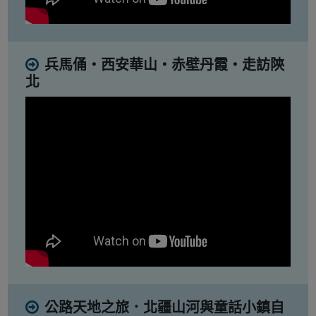
兵馬俑・西安華山・赤壁丹霞・走訪陝
北
公路天地之旅．北疆山河與童話小鎮自