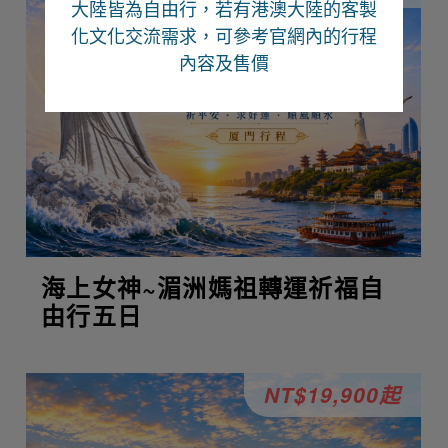
大陸皆為自由行
，若有港澳大陸的客製
化文化交流需求，可參考官網內的行程
內容及售價
海上女神~湄洲媽祖轉運祈福自
由行五日
NT$19,900起