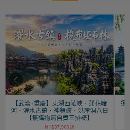
武漢+重慶】東湖西陵峽．蒲花暗
獨愛江南
．濯水古鎮．神龜峽．洪崖洞八日
浦江遊
【無購物無自費三排椅】
NT$37,900起