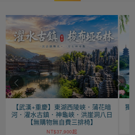
】東湖西陵峽．蒲花暗
獨愛江南・杭州西湖
．神龜峽．洪崖洞八日
浦江遊船六日【無
無自費三排椅】
NT$20,900
$37,900起