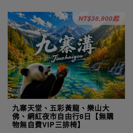
NT$38,900起
九寨天堂、五彩黃龍、樂山大
佛、網紅夜市自由行8日【無購
物無自費VIP三排椅】