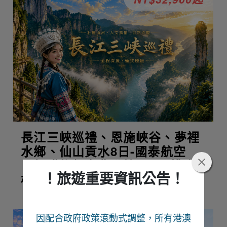
長江三峽巡禮、恩施峽谷、夢裡
水鄉、仙山貢水8日-國泰航空
【無購物無自費升等VIP三排座
！旅遊重要資訊公告！
椅】
因配合政府政策滾動式調整，所有港澳
NT$18,800起