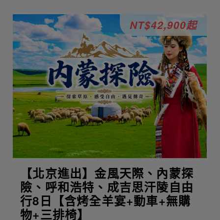
NT$42,900起
【北京進出】金風天際、內蒙探
險、呼和浩特、成吉思汗陵自由
行8日【含烤全羊宴+動車+無購
物+三排椅】