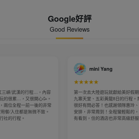
Google好評
Good Reviews
宣喬（joann）
★★★★★
期，這次參加的是
這次參加3/8的花韻長江三峽的行程，真的
。業務小譚服務的
實，體驗了古代詩詞上的文人雅緻想像當時
、導遊阿佳全程的
景下的點滴，當地導遊「小唐」的解說非常
，景點幾乎全部都
透徹，許多的註明與舉例穿梭在古今時空裡
服！
常細膩 這次的團員大部分是長輩，非常佩服
長輩們的精神，除了樂觀、積極、好相處完
架子，更要感謝的是台灣今夏旅行社的領隊
琪」，從出發前集合開始的殷殷叮嚀到每一