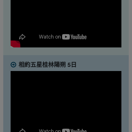
相約五星桂林陽朔 5日