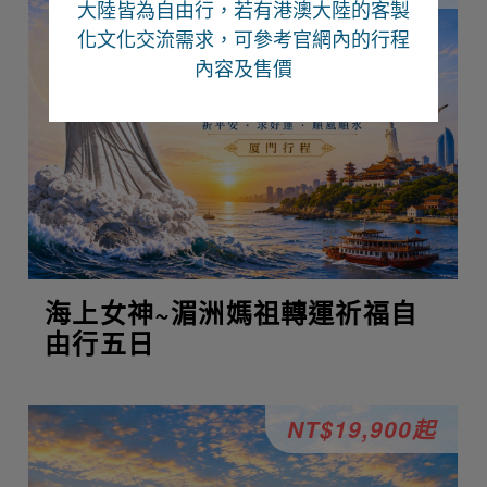
大陸皆為自由行
，若有港澳大陸的客製
化文化交流需求，可參考官網內的行程
內容及售價
海上女神~湄洲媽祖轉運祈福自
由行五日
NT$19,900起