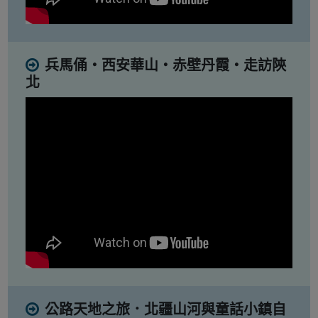
兵馬俑・西安華山・赤壁丹霞・走訪陝
北
公路天地之旅．北疆山河與童話小鎮自