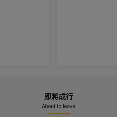
的守護，每一晚每個飯店、每個房間一一詢
房關心，每一餐的關心所有環節的注意，除
注一群長輩的起居，連我們這些不需要照顧
沒忽略，真的足感心ㄟ，琪姐 謝謝您！在整
程中您的貼心守護讓我們在8天的旅程中事
心，感謝您 希望在未來旅程中有機會再相遇
即將成行
About to leave